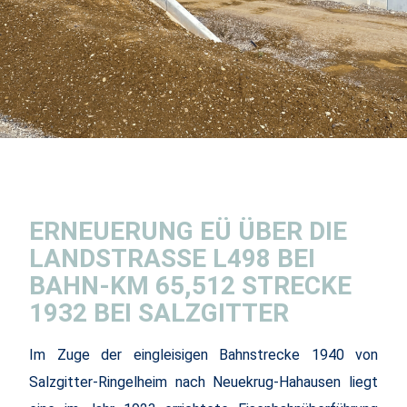
ERNEUERUNG EÜ ÜBER DIE
LANDSTRASSE L498
BEI
BAHN-
KM 65,512
STRECKE
1932
BEI SALZGITTER
Im Zuge der eingleisigen Bahnstrecke 1940 von
Salzgitter-Ringelheim nach Neuekrug-Hahausen liegt