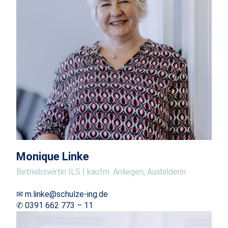
Monique Linke
Betriebswirtin ILS | kaufm. Anliegen, Ausbilderin
✉ m.linke@schulze-ing.de
✆ 0391 662 773 – 11